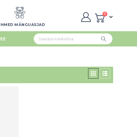
0
EHMED MÄNGUASJAD
EE