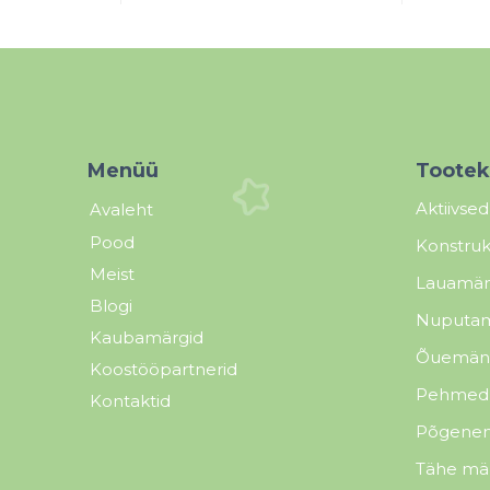
Menüü
Tootek
Aktiivse
Avaleht
Pood
Konstruk
Meist
Lauamä
Blogi
Nuputam
Kaubamärgid
Õuemän
Koostööpartnerid
Pehmed 
Kontaktid
Põgenem
Tähe m