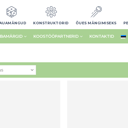
AUAMÄNGUD
KONSTRUKTORID
ÕUES MÄNGIMISEKS
P
BAMÄRGID
KOOSTÖÖPARTNERID
KONTAKTID