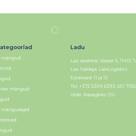
ategooriad
Ladu
d mängud
Lao aadress:
Visase 5, 11415 T
torid
Lao haldaja: LakiLogistics
Estakaad: 11 ja 12
ngud
Tel:
+372 5309 6393
,
651 706
ise mängud
Viide: Aasageko OÜ
gud
mänguasjad
istoad
ängud