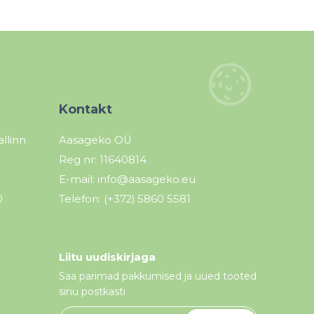
Kontakt
allinn
Aasageko OÜ
Reg nr: 11640814
E-mail:
info@aasageko.eu
0
Telefon:
(+372) 5860 5581
Liitu uudiskirjaga
Saa parimad pakkumised ja uued tooted
sinu postkasti